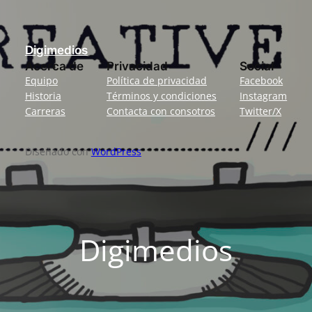
Digimedios
Acerca de
Privacidad
Social
Equipo
Política de privacidad
Facebook
Historia
Términos y condiciones
Instagram
Carreras
Contacta con consotros
Twitter/X
Diseñado con
WordPress
Digimedios